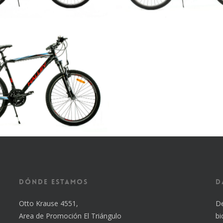
Dónde estamos
D
Otto Krause 4551,
De
Area de Promoción El Triángulo
bi