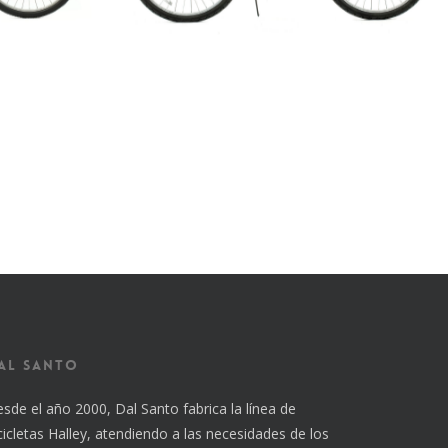
al Santo
sde el año 2000, Dal Santo fabrica la línea de
cicletas Halley, atendiendo a las necesidades de los