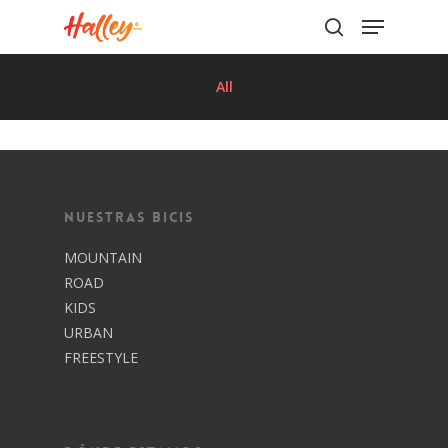
All
Hit enter to search or ESC to close
Nuestras Bicis
MOUNTAIN
ROAD
KIDS
URBAN
FREESTYLE
Inicio