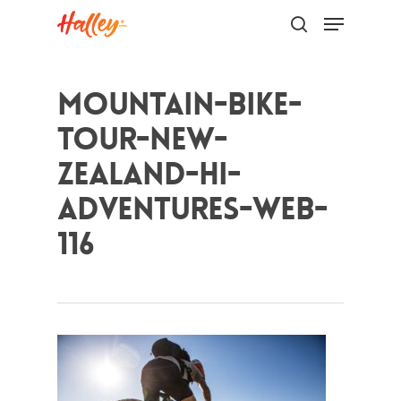
Mountain-Bike-
Hit enter to search or ESC to close
Tour-New-
Zealand-HI-
Adventures-Web-
116