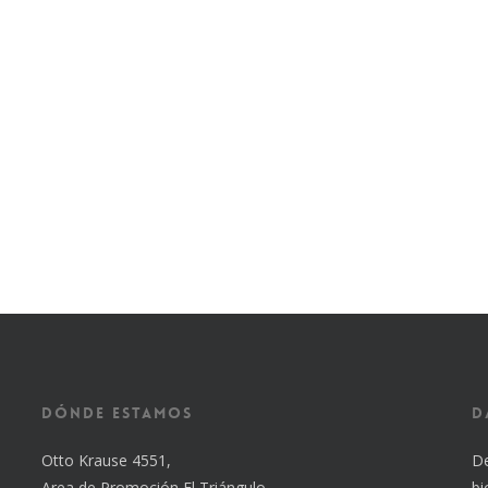
Dónde estamos
D
Otto Krause 4551,
De
Area de Promoción El Triángulo
bi