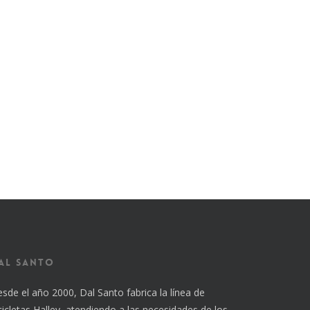
al Santo
sde el año 2000, Dal Santo fabrica la línea de
cicletas Halley, atendiendo a las necesidades de los