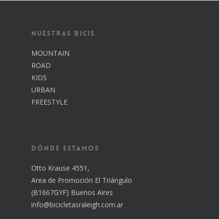
Nuestras Bicis
MOUNTAIN
Inicio
ROAD
Nosotros
KIDS
URBAN
Catálogo
FREESTYLE
Contacto
Dónde estamos
Otto Krause 4551,
Area de Promoción El Triángulo
(B1667GYF) Buenos Aires
info@bicicletasraleigh.com.ar