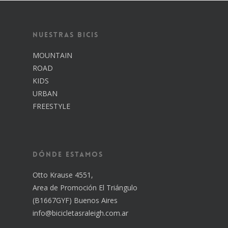
Nuestras Bicis
MOUNTAIN
Inicio
ROAD
Nosotros
KIDS
URBAN
Catálogo
FREESTYLE
Contacto
Dónde estamos
Otto Krause 4551,
Area de Promoción El Triángulo
(B1667GYF) Buenos Aires
info@bicicletasraleigh.com.ar